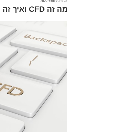
23 באוקטובר 2022
פורסם
ב
מה זה CFD ואיך זה קשור למסחר במניות?