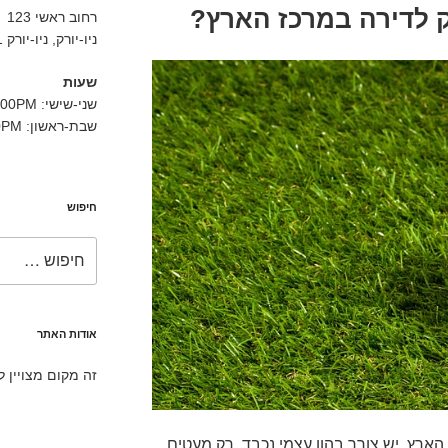
ק לדירה במרכז הארץ?
רחוב ראשי 123
ניו-יורק, ניו-יורק 10001
שעות
שני-שישי: 9:00AM-5:00PM
שבת-ראשון: 11:00AM-3:00PM
חיפוש
חפש:
אודות האתר
זה מקום מצויין 
הארץ, יש צורך בהון עצמי נכבד. רק מעטים