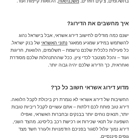
בתשלומים, צ'קים חוזרים,
משכנתאות
, הלוואות קיימות ועוד.
איך מחשבים את הדירוג?
ישנם כמה מודלים לחישוב דירוג אשראי, אבל בישראל נהוג
להשתמש במידע שמגיע ממאגר
נתוני האשראי
של בנק ישראל.
כל פעילות כלכלית שלכם נרשמת – תשלומים, הלוואות, חריגות
ועוד – והכל מצטבר לכדי ציון. ככל שההתנהלות שלכם מסודרת
ואחראית, כך הדירוג שלכם יהיה גבוה יותר.
מדוע דירוג אשראי חשוב כל כך?
החשיבות של דירוג אשראי לא נגמרת רק ביכולת לקבל הלוואה.
דירוג טוב פותח לכם דלתות – אתם עשויים לקבל ריביות טובות
יותר, תנאים נוחים יותר בבנקים ובחברות האשראי, ואפילו
השפעה על תנאי שכירות או רכישת רכב בליסינג. מהצד השני,
דירוג נמוך עלול לסגור בפניכם הזדמנויות ולעורר חשד מצד
גופים פיננסיים.