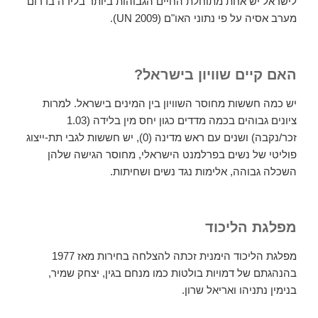
לישראל יש אחת מתוחלת החיים הגבוהות ביותר בלידה בדרום
מערב אסיה על פי נתוני האו"ם (UN 2009).
האם קיים שוויון בישראל?
יש כמה חששות מחוסר השוויון בין המינים בישראל. למרות
ציונים גבוהים בכמה מדדים כגון יחס מין בלידה (1.03
זכר/נקבה) ושנים עם ראש מדינה (0), יש חששות לגבי תת-ייצוג
פוליטי של נשים בפרלמנט הישראלי, מחוסר הגישה שלהן
השכלה גבוהה, אלימות נגד נשים ושחיתות.
מפלגת הליכוד
מפלגת הליכוד הימנית זכתה להצלחה בחירות מאז 1977
בהנהגתם של דמויות בולטות כמו מנחם בגין, יצחק שמיר,
בנימין נתניהו ואריאל שרון.