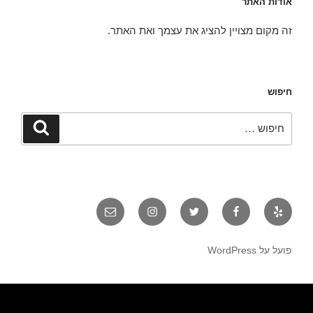
אודות האתר
זה מקום מצויין להציג את עצמך ואת האתר.
חיפוש
חפש:
חיפוש
יאלפ
פייסבוק
טוויטר
אינסטגרם
אימייל
פועל על WordPress
הפועל באר שבע
קופונים ומבצעים
מגזין רכב
איכות חיים
מאמרים איכותיים
בישול ואוכל
הפועל באר שבע
כתבות איכות
לרכב חדש
טכנולוגיה וקידמה
גני אירועים בשפלה
רכב מפרט
מאמרים ישראל
רכב מסחרי
איסוזו דימקס
מזגן VRF
חדשות
איכות הסביבה
במבצע
רגאיי
אקווריום
מימון רכב
עצה לחיים
רגאיי
מימון רכב
נופש
גן אירועים
מימון רכב