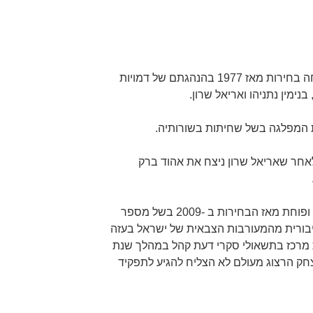
מפלגת הליכוד הימנית זכתה להצלחה בחירות מאז 1977 בהנהגתם של דמויות
נימין נתניהו ואריאל שרון.
המפלגה בשל שחיתות בשורותיה.
כוד התאושש חזק בשנת 2003 לאחר שאריאל שרון ניצח את אהוד ברק
כוחה האלקטורלי של המפלגה הולך ופוחת מאז הבחירות ב -2009 בשל מספר
ציבורית מהמעורבות הצבאית של ישראל בעזה
ת מרכז בתשאולי סקרי דעת קהל במהלך שנת
 יצחק הרצוג מעולם לא הצליח להגיע לתפקיד