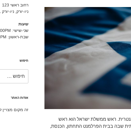
רחוב ראשי 123
ניו-יורק, ניו-יורק 10001
שעות
שני-שישי: 9:00AM-5:00PM
שבת-ראשון: 11:00AM-3:00PM
חיפוש
חפש:
אודות האתר
זה מקום מצויין 
מנטרית. ראש ממשלת ישראל הוא ראש
ית שבה בבית הפרלמנט התחתון, הכנסת,