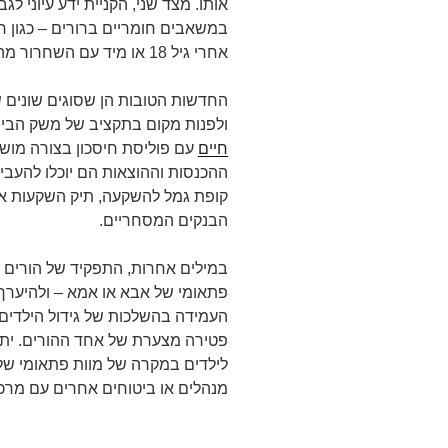
אותו. מצד שני, הקניית ידע עיוני לג
במשאבים חומריים ברורים – כגון ח
אחרי גיל 18 או מיד עם השחרור מהצבא.
החדשות הטובות הן שסוגים שונים ש
ולפנות מקום בתקציב של משק הבי
חיים
עם פוליסת חיסכון בצורה מוש
ההכנסות וההוצאות הם יוכלו להעבי
קופת גמל להשקעה, תיק השקעות או 
הבנקים המסחריים.
במילים אחרות, התפקיד של הורים 
פתאומי של אבא או אמא – ולהיערך א
העמידה בהשלכות של גידול הילדים,
פטירה מצערת של אחד ההורים. יתרה
לילדים במקרה של מוות פתאומי של 
מנהלים או ביטוחים אחרים עם מרכי