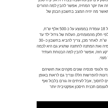
 לזה את יוקר המחיה, אפשר להבין למה ההורים
מאשר מה יהיה המצב בחשבון הבנק של
כך למשל עלות גידול ילד אחד עד גיל 18 עומדת בממוצע על כ-500 אלף ש"ח,
י חלק מהמומחים, העלות של גידול ילד עד
גיל 3 יכולה להגיע לבדה ל-100 אלף ש"ח. לאחר מכן, צריך להביא בחשבון כ-30-
דמיה ואת המתנה לחתונה שתגיע גם היא לכמה
רקע הזה, אפשר להבין למה הבטחת העתיד
מצוי.
מי ולגופי פנסיה שונים מקהים את חושיהם
רונות להפרשות הללו וצריך גם לראות באופן
ם לחסוך, אבל לעיתים זה גורם בלבול ואף
עצמם תכנית חיסכון אפקטיבית יותר