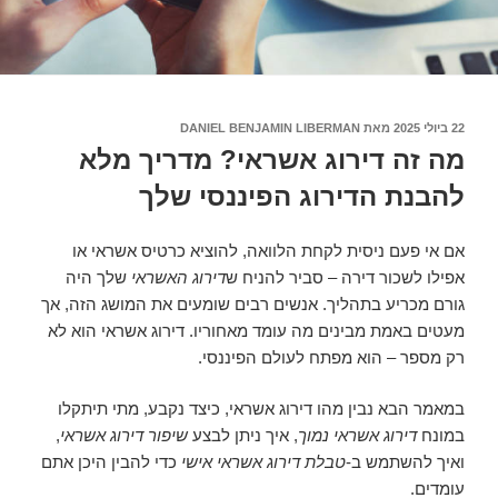
22 ביולי 2025
פורסם
מאת
DANIEL BENJAMIN LIBERMAN
ב
מה זה דירוג אשראי? מדריך מלא
להבנת הדירוג הפיננסי שלך
אם אי פעם ניסית לקחת הלוואה, להוציא כרטיס אשראי או
אפילו לשכור דירה – סביר להניח ש
דירוג האשראי
שלך היה
גורם מכריע בתהליך. אנשים רבים שומעים את המושג הזה, אך
מעטים באמת מבינים מה עומד מאחוריו. דירוג אשראי הוא לא
רק מספר – הוא מפתח לעולם הפיננסי.
במאמר הבא נבין מהו דירוג אשראי, כיצד נקבע, מתי תיתקלו
במונח
דירוג אשראי נמוך
, איך ניתן לבצע
שיפור דירוג אשראי
,
ואיך להשתמש ב-
טבלת דירוג אשראי אישי
כדי להבין היכן אתם
עומדים.