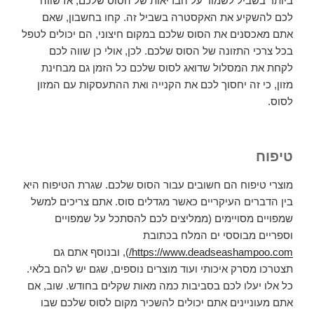
ביותר בשביל לשמור על הבריאות של הסוס שלכם, אז שווה
לכם להשקיע את האקסטרה בשביל זה. קחו בחשבון, שאם
אתם מאכסנים את הסוס שלכם במקום חיצוני, הם יכולים לטפל
בכל צרכי התזונה של הסוס שלכם. לכן, אולי כן שווה לכם
לקחת את המסלול שדואג לסוס שלכם כל הזמן גם מבחינת
מזון, כי זה יחסוך לכם את הקנייה ואת ההתעסקות עם המזון
לסוס.
טיפוח
מוצרי טיפוח הם חשובים עבור הסוס שלכם. שגרת הטיפוח היא
בין הדברים העיקריים כאשר מגדלים סוס. אתם צריכים למשל
שמפויים מסויימים (ממליצים לכם להסתכל על שמפויים
וספריים מבוססי ים המלח בכתובת
https://www.deadseashampoo.com/
), ובנוסף אתם גם
תצטרכו מסרק איכותי ועוד מוצרים נוספים, שגם יש להם בלאי.
כל אלו יעלו לכם בסביבות כמה מאות שקלים בחודש. שוב, אם
אתם מעוניינים אתם יכולים להשכיר מקום לסוס שלכם שבו