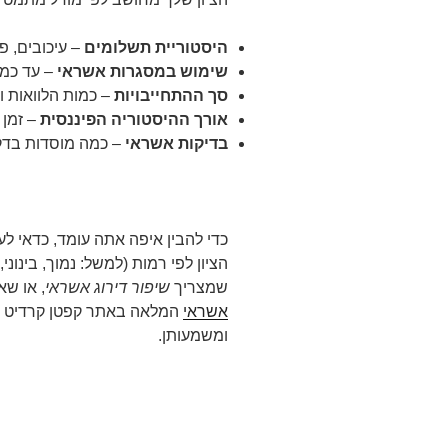
היסטוריית תשלומים
– עיכובים, פי
שימוש במסגרות אשראי
– עד כמה
סך ההתחייבויות
– כמות הלוואות ו
אורך ההיסטוריה הפיננסית
– זמן 
בדיקות אשראי
– כמה מוסדות בדקו
כדי להבין איפה אתה עומד, כדאי לעיי
הציון לפי רמות (למשל: נמוך, בינונ
שמצריך
שיפור דירוג אשראי
, או שא
אשראי
המלאה באתר קפטן קרדיט ול
ומשמעותן.