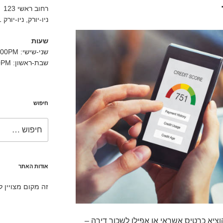
רחוב ראשי 123
ניו-יורק, ניו-יורק 10001
שעות
שני-שישי: 9:00AM-5:00PM
שבת-ראשון: 11:00AM-3:00PM
חיפוש
חפש:
אודות האתר
זה מקום מצויין 
ציא כרטיס אשראי או אפילו לשכור דירה –